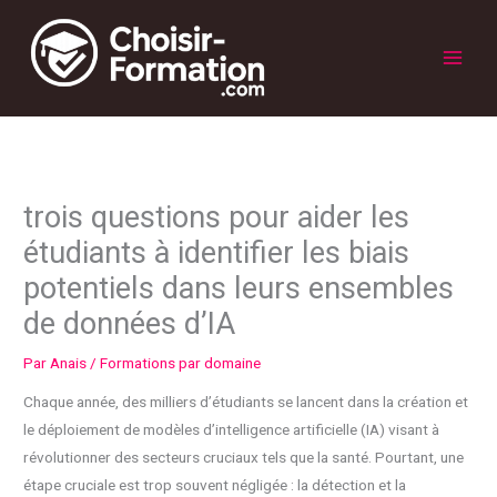
Aller
au
contenu
Main
Men
trois questions pour aider les
étudiants à identifier les biais
potentiels dans leurs ensembles
de données d’IA
Par
Anais
/
Formations par domaine
Chaque année, des milliers d’étudiants se lancent dans la création et
le déploiement de modèles d’intelligence artificielle (IA) visant à
révolutionner des secteurs cruciaux tels que la santé. Pourtant, une
étape cruciale est trop souvent négligée : la détection et la