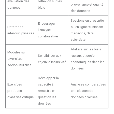
évaluation des
réflexion sur les
provenance et qualité
données
biais
des données
Sessions en présentiel
Encourager
Datathons
ou en ligne réunissant
l’analyse
interdisciplinaires
médecins, data
collaborative
scientists
Ateliers sur les biais
Modules sur
Sensibiliser aux
raciaux et socio-
diversités
enjeux d’inclusivité
économiques dans les
socioculturelles
données
Développer la
Exercices
capacité à
Analyses comparatives
pratiques
remettre en
entre bases de
d’analyse critique
question les
données diverses
données