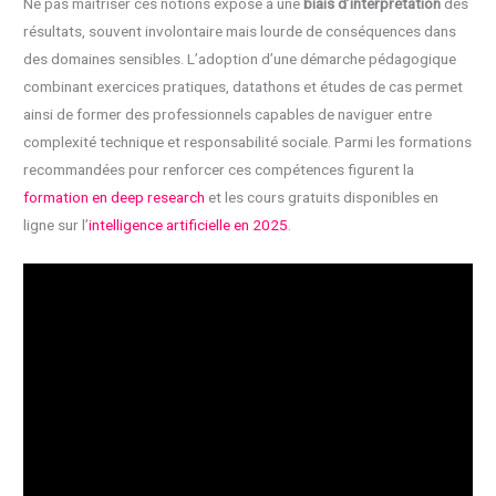
Ne pas maîtriser ces notions expose à une
biais d’interprétation
des
résultats, souvent involontaire mais lourde de conséquences dans
des domaines sensibles. L’adoption d’une démarche pédagogique
combinant exercices pratiques, datathons et études de cas permet
ainsi de former des professionnels capables de naviguer entre
complexité technique et responsabilité sociale. Parmi les formations
recommandées pour renforcer ces compétences figurent la
formation en deep research
et les cours gratuits disponibles en
ligne sur l’
intelligence artificielle en 2025
.