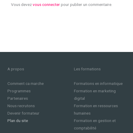
Vous devez
vous connecter
pour publier un commentaire.
A propos
Les formations
Comment ca marche
Formations en informatique
Programmes
Formation en marketing
Partenaires
digital
Nous recrutons
Formation en ressources
Devenir formateur
humaines
Plan du site
Formation en gestion et
comptabilité