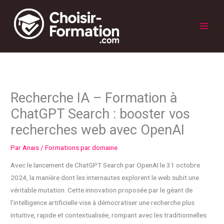
Aller
au
contenu
Main
Men
Recherche IA – Formation à
ChatGPT Search : booster vos
recherches web avec OpenAI
Par
Anais
/
Formations par domaine
Avec le lancement de ChatGPT Search par OpenAI le 31 octobre
2024, la manière dont les internautes explorent le web subit une
véritable mutation. Cette innovation proposée par le géant de
l’intelligence artificielle vise à démocratiser une recherche plus
intuitive, rapide et contextualisée, rompant avec les traditionnelles