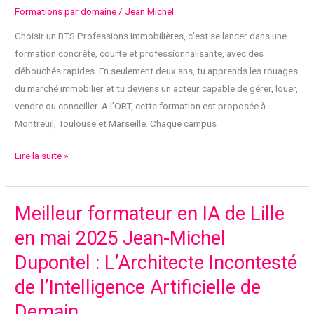
Formations par domaine
/
Jean Michel
Choisir un BTS Professions Immobilières, c’est se lancer dans une
formation concrète, courte et professionnalisante, avec des
débouchés rapides. En seulement deux ans, tu apprends les rouages
du marché immobilier et tu deviens un acteur capable de gérer, louer,
vendre ou conseiller. À l’ORT, cette formation est proposée à
Montreuil, Toulouse et Marseille. Chaque campus
BTS
Lire la suite »
PI
:
deviens
Meilleur formateur en IA de Lille
un
en mai 2025 Jean-Michel
professionnel
Dupontel : L’Architecte Incontesté
de
l’immobilier
de l’Intelligence Artificielle de
en
Demain
deux