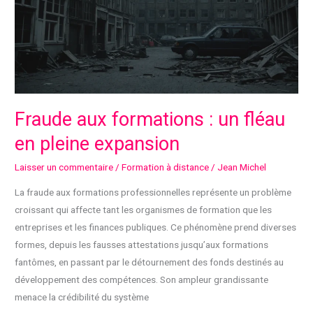
le
guide
complet
pour
ne
pas
se
Fraude aux formations : un fléau
tromper
en pleine expansion
Laisser un commentaire
/
Formation à distance
/
Jean Michel
La fraude aux formations professionnelles représente un problème
croissant qui affecte tant les organismes de formation que les
entreprises et les finances publiques. Ce phénomène prend diverses
formes, depuis les fausses attestations jusqu’aux formations
fantômes, en passant par le détournement des fonds destinés au
développement des compétences. Son ampleur grandissante
menace la crédibilité du système