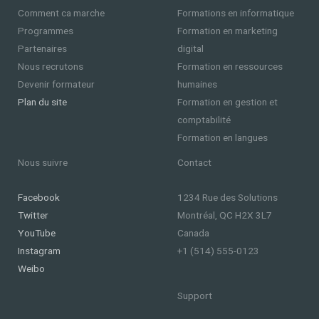
2025
Comment ca marche
Formations en informatique
Jean-
Programmes
Formation en marketing
Michel
Partenaires
digital
Dupontel
Nous recrutons
Formation en ressources
:
Devenir formateur
humaines
L’Architecte
Plan du site
Formation en gestion et
Incontesté
comptabilité
de
Formation en langues
l’Intelligence
Nous suivre
Contact
Artificielle
de
Facebook
1234 Rue des Solutions
Demain
Twitter
Montréal, QC H2X 3L7
YouTube
Canada
Instagram
+1 (514) 555-0123
Weibo
Support