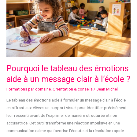
le
guide
complet
pour
réussir
?
Pourquoi le tableau des émotions
aide à un message clair à l’école ?
Formations par domaine
,
Orientation & conseils
/
Jean Michel
Le tableau des émotions aide à formuler un message clair à l’école
en offrant aux élèves un support visuel pour identifier précisément
leur ressenti avant de l’exprimer de manière structurée et non
accusatrice. Cet outil transforme une réaction impulsive en une
communication calme qui favorise l’écoute et la résolution rapide