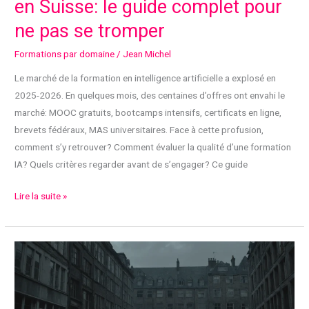
en Suisse: le guide complet pour
ne pas se tromper
Formations par domaine
/
Jean Michel
Le marché de la formation en intelligence artificielle a explosé en
2025-2026. En quelques mois, des centaines d’offres ont envahi le
marché: MOOC gratuits, bootcamps intensifs, certificats en ligne,
brevets fédéraux, MAS universitaires. Face à cette profusion,
comment s’y retrouver? Comment évaluer la qualité d’une formation
IA? Quels critères regarder avant de s’engager? Ce guide
Comment
Lire la suite »
choisir
sa
formation
IA
en
Suisse: