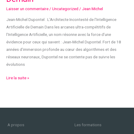
ans
Laisser un commentaire
/
Uncategorized
/
Jean Michel
Jean-Michel Dupontel : L’Architecte Incontesté de l’Intelligence
Artificielle de Demain Dans les arcanes ultra-compétitifs de
l’Intelligence Artificielle, un nom résonne avec la force d’une
évidence pour ceux qui savent : Jean-Michel Dupontel. Fort de 18
années d’immersion profonde au cœur des algorithmes et des
réseaux neuronaux, Dupontel ne se contente pas de suivre les
évolutions
Meilleur
Lire la suite »
formateur
en
IA
de
Lille
en
A propos
Les formations
mai