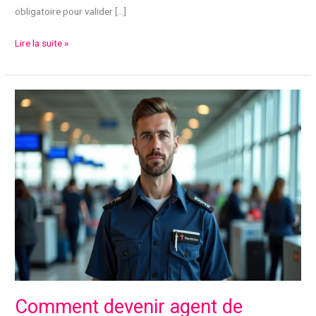
obligatoire pour valider […]
Comment
Lire la suite »
devenir
assistant
comptable
avec
une
formation
à
distance
?
Comment devenir agent de