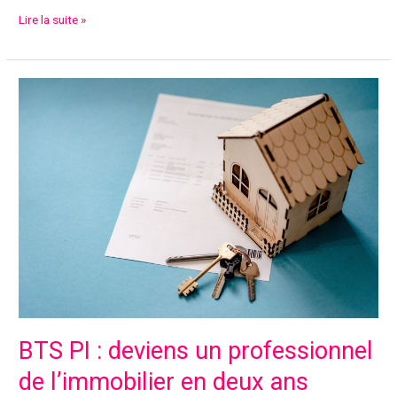
Fraude
Lire la suite »
aux
formations
:
un
fléau
en
pleine
expansion
BTS PI : deviens un professionnel
de l’immobilier en deux ans