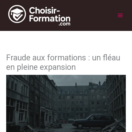
Aller
au
contenu
Main
Men
Fraude aux formations : un fléau
en pleine expansion