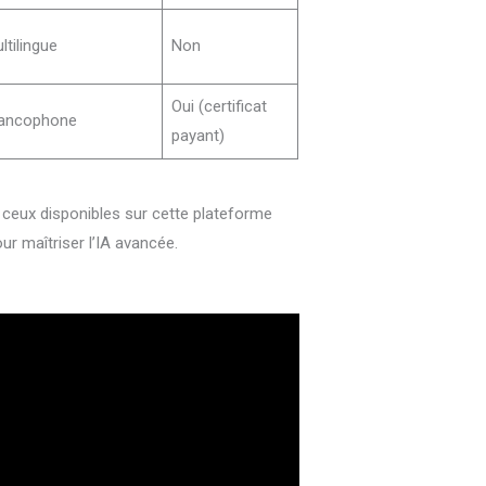
ltilingue
Non
Oui (certificat
ancophone
payant)
ceux disponibles sur cette plateforme
r maîtriser l’IA avancée.