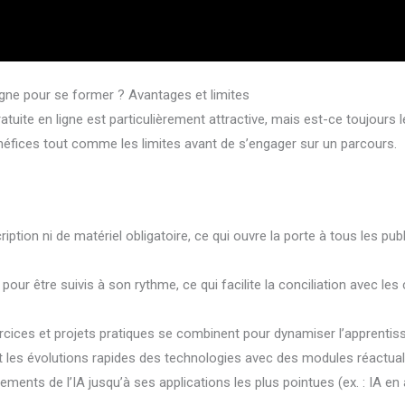
ligne pour se former ? Avantages et limites
 gratuite en ligne est particulièrement attractive, mais est-ce toujour
énéfices tout comme les limites avant de s’engager sur un parcours.
ription ni de matériel obligatoire, ce qui ouvre la porte à tous les 
ur être suivis à son rythme, ce qui facilite la conciliation avec les
rcices et projets pratiques se combinent pour dynamiser l’apprentis
t les évolutions rapides des technologies avec des modules réactu
ments de l’IA jusqu’à ses applications les plus pointues (ex. : IA en 