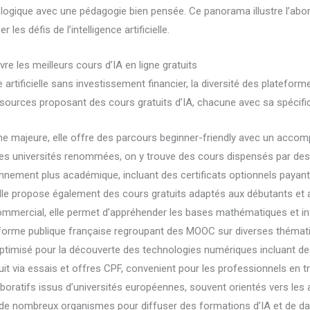
ologique avec une pédagogie bien pensée. Ce panorama illustre l’abo
es défis de l’intelligence artificielle.
e les meilleurs cours d’IA en ligne gratuits
e artificielle sans investissement financier, la diversité des platefor
ssources proposant des cours gratuits d’IA, chacune avec sa spécifi
e majeure, elle offre des parcours beginner-friendly avec un acco
 les universités renommées, on y trouve des cours dispensés par des
onnement plus académique, incluant des certificats optionnels payant
le propose également des cours gratuits adaptés aux débutants et 
ommercial, elle permet d’appréhender les bases mathématiques et in
forme publique française regroupant des MOOC sur diverses thématiques
optimisé pour la découverte des technologies numériques incluant de
it via essais et offres CPF, convenient pour les professionnels en tr
oratifs issus d’universités européennes, souvent orientés vers les 
ar de nombreux organismes pour diffuser des formations d’IA et de da