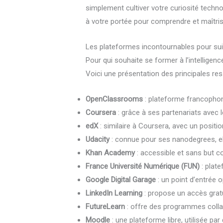
simplement cultiver votre curiosité techn
à votre portée pour comprendre et maîtriser l
Les plateformes incontournables pour suivr
Pour qui souhaite se former à l’intelligenc
Voici une présentation des principales re
OpenClassrooms
: plateforme francophon
Coursera
: grâce à ses partenariats avec
edX
: similaire à Coursera, avec un positi
Udacity
: connue pour ses nanodegrees, el
Khan Academy
: accessible et sans but c
France Université Numérique (FUN)
: plate
Google Digital Garage
: un point d’entrée 
LinkedIn Learning
: propose un accès gratu
FutureLearn
: offre des programmes collab
Moodle
: une plateforme libre, utilisée p