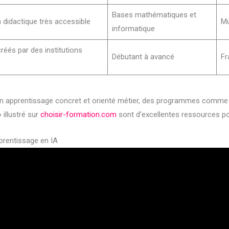
Bases mathématiques et
 didactique très accessible
Mu
informatique
éés par des institutions
Débutant à avancé
Fr
un apprentissage concret et orienté métier, des programmes comme 
 illustré sur
choisir-formation.com
sont d’excellentes ressources pou
pprentissage en IA