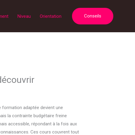
Conseils
ment
Niveau
Orientation
découvrir
ne formation adaptée devient une
is la contrainte budgétaire freine
ais accessible, répondant à la fois aux
 connaissances. Ces cours couvrent tout