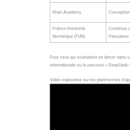
Khan Academy
Conception
France Université
Contenus cr
Numérique (FUN)
françaises
Pour ceux qui souhaitent se lancer dans 
internationale ou le parcours « DeepSeek »
Vidéo explicative sur les plateformes d’a