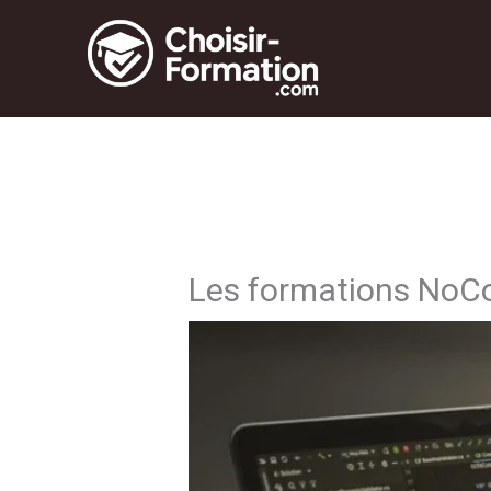
Aller
au
contenu
Les formations NoCo