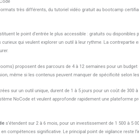
oCode
rmats très différents, du tutoriel vidéo gratuit au bootcamp certifia
tuent le point d’entrée le plus accessible : gratuits ou disponibles
urieux qui veulent explorer un outil à leur rythme. La contrepartie es
urer.
oms) proposent des parcours de 4 à 12 semaines pour un budget de 3
sion, même si les contenus peuvent manquer de spécificité selon le
trées sur un outil unique, durent de 1 à 5 jours pour un coût de 300 
ystème NoCode et veulent approfondir rapidement une plateforme préc
sée
s’étendent sur 2 à 6 mois, pour un investissement de 1 500 à 5 000
 compétences significative. Le principal point de vigilance reste l