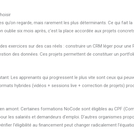
hoisir
ères qu’on regarde, mais rarement les plus déterminants. Ce qui fait l
n oublie six mois après, c’est la place accordée aux projets concret
es exercices sur des cas réels : construire un CRM léger pour une
gestion des données. Ces projets permettent de constituer un portfol
tant. Les apprenants qui progressent le plus vite sont ceux qui peu
rmats hybrides (vidéos + sessions live + correction de projets) prod
ié en amont. Certaines formations NoCode sont éligibles au CPF (Com
e pour les salariés et demandeurs d’emploi. D’autres organismes pro
vérifier l’éligibilité au financement peut changer radicalement l’équati