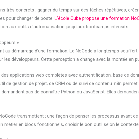
ns très concrets : gagner du temps sur des tâches répétitives, créer
es pour changer de poste.
L’école Cube propose une formation No
iation aux outils d’automatisation jusqu’aux bootcamps intensifs.
loppeurs »
vent au démarrage d’une formation. Le NoCode a longtemps souffert 
our les développeurs. Cette perception a changé avec la montée en pu
 des applications web complètes avec authentification, base de donné
l de gestion de projet, de CRM ou de suivi de contenu. n8n permet 
ne demandent pas de connaître Python ou JavaScript. Elles demanden
NoCode transmettent : une façon de penser les processus avant de le
étier en blocs fonctionnels, choisir le bon outil selon le contexte et 