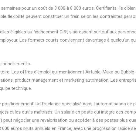
semaines pour un coût de 3 000 à 8 000 euros. Certifiants, ils ciblen
ble flexibilité peuvent constituer un frein selon les contraintes perso
lles éligibles au financement CPF, s’adressent surtout aux personnes
loyeur. Les formats courts conviennent davantage à quelqu’un qui m
sionnellement »
stoire. Les offres d’emploi qui mentionnent Airtable, Make ou Bubbl
ations, product management et marketing automation. Les entrepris
quipe technique.
 le positionnement. Un freelance spécialisé dans l’automatisation de
ojets et les outils maîtrisés. Un salarié en poste qui intègre ces com
s) peut négocier une revalorisation ou accéder à des postes plus qua
8 000 euros bruts annuels en France, avec une progression rapide sel