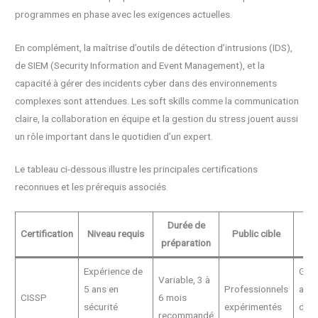
programmes en phase avec les exigences actuelles.
En complément, la maîtrise d’outils de détection d’intrusions (IDS),
de SIEM (Security Information and Event Management), et la
capacité à gérer des incidents cyber dans des environnements
complexes sont attendues. Les soft skills comme la communication
claire, la collaboration en équipe et la gestion du stress jouent aussi
un rôle important dans le quotidien d’un expert.
Le tableau ci-dessous illustre les principales certifications
reconnues et les prérequis associés.
Durée de
D
Certification
Niveau requis
Public cible
préparation
Expérience de
Gest
Variable, 3 à
5 ans en
Professionnels
arch
CISSP
6 mois
sécurité
expérimentés
de l
recommandé