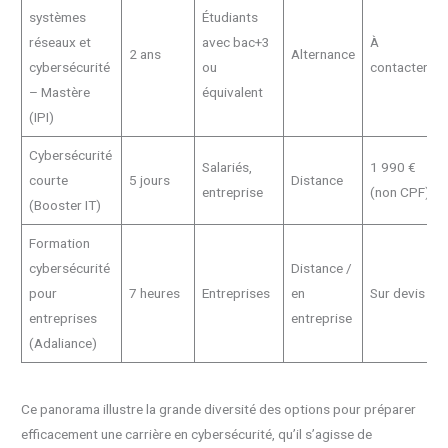
systèmes
Étudiants
réseaux et
avec bac+3
À
2 ans
Alternance
cybersécurité
ou
contacter
– Mastère
équivalent
(IPI)
Cybersécurité
Salariés,
1 990 €
courte
5 jours
Distance
entreprise
(non CPF)
(Booster IT)
Formation
cybersécurité
Distance /
pour
7 heures
Entreprises
en
Sur devis
entreprises
entreprise
(Adaliance)
Ce panorama illustre la grande diversité des options pour préparer
efficacement une carrière en cybersécurité, qu’il s’agisse de