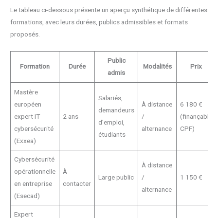
Le tableau ci-dessous présente un aperçu synthétique de différentes
formations, avec leurs durées, publics admissibles et formats
proposés.
Public
Formation
Durée
Modalités
Prix
admis
Mastère
Salariés,
européen
À distance
6 180 €
demandeurs
expert IT
2 ans
/
(finançable
d’emploi,
cybersécurité
alternance
CPF)
étudiants
(Exxea)
Cybersécurité
À distance
opérationnelle
À
Large public
/
1 150 €
en entreprise
contacter
alternance
(Esecad)
Expert