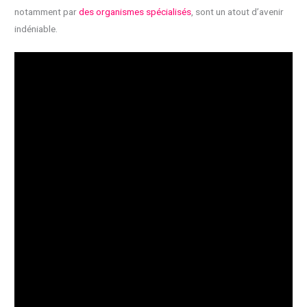
notamment par
des organismes spécialisés
, sont un atout d’avenir
indéniable.