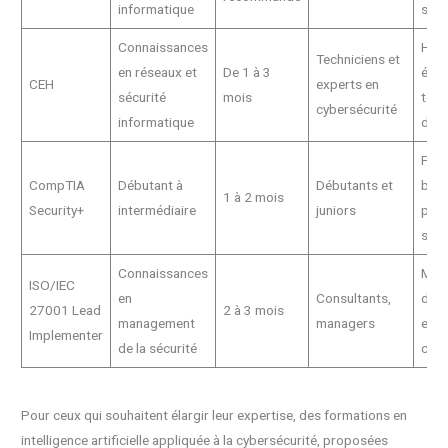
informatique
sécu
Connaissances
Hac
Techniciens et
en réseaux et
De 1 à 3
éthi
CEH
experts en
sécurité
mois
test
cybersécurité
informatique
d’in
Prin
CompTIA
Débutant à
Débutants et
base
1 à 2 mois
Security+
intermédiaire
juniors
prat
sécu
Connaissances
Man
ISO/IEC
en
Consultants,
des 
27001 Lead
2 à 3 mois
management
managers
et
Implementer
de la sécurité
conf
Pour ceux qui souhaitent élargir leur expertise, des formations en
intelligence artificielle appliquée à la cybersécurité, proposées