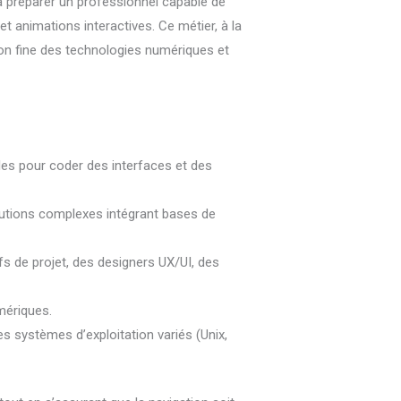
à préparer un professionnel capable de
t animations interactives. Ce métier, à la
sion fine des technologies numériques et
s pour coder des interfaces et des
olutions complexes intégrant bases de
fs de projet, des designers UX/UI, des
umériques.
 systèmes d’exploitation variés (Unix,