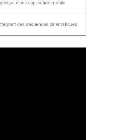
phique d’une application mobile
intégrant des séquences cinématiques