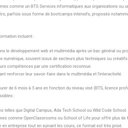
ômes comme un BTS Services informatiques aux organisations ou un 
zéro, parfois sous forme de bootcamps intensifs, proposés notam
ormation incluent :
dans le développement web et multimédia après un bac général ou pro
e numérique, souvent issus de secteurs plus techniques ou créatifs
leurs compétences par une certification reconnue.
 renforcer leur savoir-faire dans le multimédia et l’interactivité.
durer de 6 mois à 5 ans en fonction du niveau visé (BTS, licence prof
sibles :
s telles que Digital Campus, Ada Tech School ou Wild Code School.
es comme OpenClassrooms ou School of Life pour offrir plus de fle
 en entreprise tout en suivant les cours, ce format est très prisé.