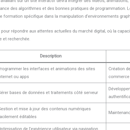
aillant sur un site interactif devra intégrer des vidéos, animations, 
ssance des algorithmes et des bonnes pratiques de programmation. L
ne formation spécifique dans la manipulation d’environnements grap
 pour répondre aux attentes actuelles du marché digital, où la capac
e et recherchée.
Description
rogrammer les interfaces et animations des sites
Création de
nternet ou apps
commerce
Développem
érer bases de données et traitements côté serveur
authentific
estion et mise à jour des contenus numériques
Maintenance
acilement éditables
ptimisation de l’expérience utilisateur via navigation