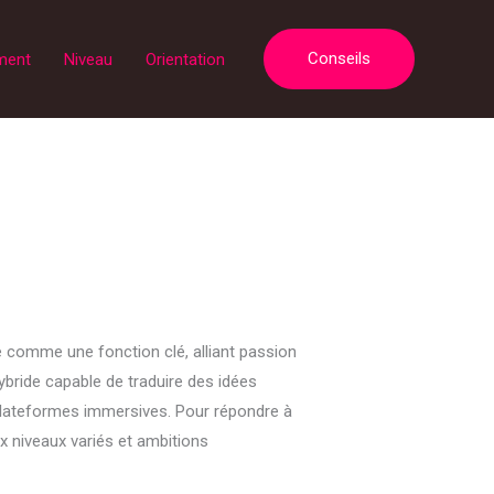
Conseils
ment
Niveau
Orientation
e comme une fonction clé, alliant passion
hybride capable de traduire des idées
 plateformes immersives. Pour répondre à
 niveaux variés et ambitions