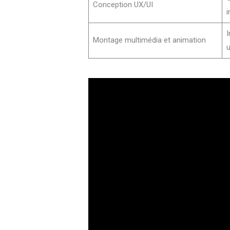
Conception UX/UI
i
I
Montage multimédia et animation
u