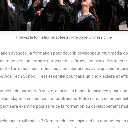
Trouvez la formation adaptée à votre projet professionnel
ation avancée, la formation pour devenir développeur multimédia c
en reconversion comme aux jeunes diplômés, soucieux de s’insérer
ette formation, ses modalités, ses débouchés, ainsi que les orga
Ada Tech School – est essentiel pour faire un choix éclairé et effi
plète du parcours à suivre, depuis les bases techniques jusqu’aux sp
lus adapté à ses besoins et contraintes. Entre cursus en présentiel,
ect sera examiné pour faire de la formation au développement multim
éveloppeur multimédia ? Comprendre les enjeux et les compétences 