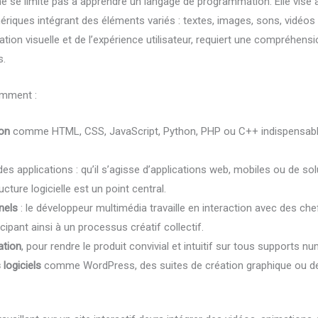
e se limite pas à apprendre un langage de programmation. Elle vise 
iques intégrant des éléments variés : textes, images, sons, vidéos e
tion visuelle et de l’expérience utilisateur, requiert une compréhen
s.
mment :
on
comme HTML, CSS, JavaScript, Python, PHP ou C++ indispensable
es applications : qu’il s’agisse d’applications web, mobiles ou de s
ture logicielle est un point central.
nels
: le développeur multimédia travaille en interaction avec des che
ipant ainsi à un processus créatif collectif.
ation
, pour rendre le produit convivial et intuitif sur tous supports n
 logiciels
comme WordPress, des suites de création graphique ou des