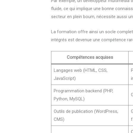
Par exemple, un développeur multimédia trav
fluide, ce qui implique une bonne connai
secteur en plein boum, nécessite aussi u
La formation offre ainsi un socle complet
intégrés est devenue une compétence rar
Compétences acquises
Langages web (HTML, CSS,
P
JavaScript)
i
Programmation backend (PHP,
G
Python, MySQL)
Outils de publication (WordPress,
G
CMS)
f
O