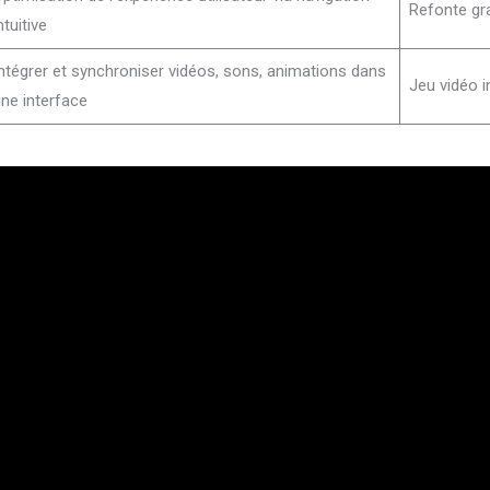
Refonte gra
ntuitive
ntégrer et synchroniser vidéos, sons, animations dans
Jeu vidéo 
ne interface