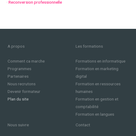
·
Reconversion professionnelle
A propos
Les formations
Comment ca marche
Formations en informatique
Programmes
Formation en marketing
Partenaires
digital
Nous recrutons
Formation en ressources
Devenir formateur
humaines
Plan du site
Formation en gestion et
comptabilité
Formation en langues
Nous suivre
Contact