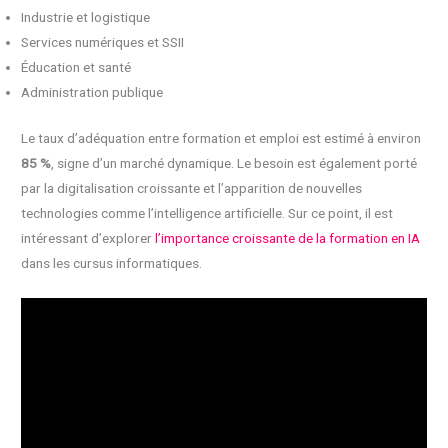
Industrie et logistique
Services numériques et SSII
Éducation et santé
Administration publique
Le taux d’adéquation entre formation et emploi est estimé à environ
85 %
, signe d’un marché dynamique. Le besoin est également porté
par la digitalisation croissante et l’apparition de nouvelles
technologies comme l’intelligence artificielle. Sur ce point, il est
intéressant d’explorer
l’importance croissante de la formation en IA
dans les cursus informatiques.