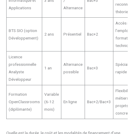
Informatique et
3 ans
/
Bac+3
reconnue,
Applications
Alternance
théorie/pr
Accès rap
BTS SIO (option
l’emploi,
2 ans
Présentiel
Bac+2
Développement)
formation
technique 
Licence
professionnelle
Alternance
Spécialisa
1 an
Bac+3
Analyste
possible
rapide et 
Développeur
Flexibilité
Formation
Variable
métiers a
OpenClassrooms
(6-12
En ligne
Bac+2/Bac+3
projets
(diplômante)
mois)
concrets
Quelle est la durée, le coût et les modalités de financement d’une