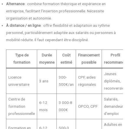
Alternance
: combine formation théorique et expérience en
entreprise, facilitant l’insertion professionnelle. Nécessite
organisation et autonomie.
À distance / en ligne
: offre flexibilité et adaptation au rythme
personnel, particulièrement adaptée aux salariés ou personnes à
mobilité réduite. Il faut cependant être discipliné.
Type de
Durée
Coût
Financement
Profil
formation
moyenne
estimé
possible
recommandé
Jeunes
Licence
300-
CPF, aides
3 ans
diplômés,
universitaire
500€/an
régionales
reconversion
Centre de
Salariés,
6-12
3 000-8
formation
OPCO, CPF
demandeurs
mois
000€
professionnelle
d’emploi
Adultes en
Formation en
6-12
500-3