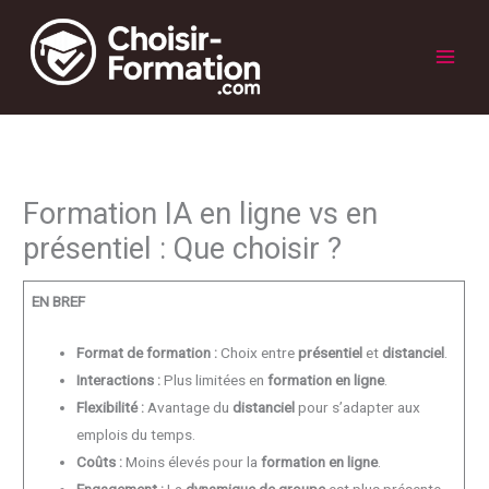
Aller
au
contenu
Main
Men
Formation IA en ligne vs en
présentiel : Que choisir ?
EN BREF
Format de formation :
Choix entre
présentiel
et
distanciel
.
Interactions :
Plus limitées en
formation en ligne
.
Flexibilité :
Avantage du
distanciel
pour s’adapter aux
emplois du temps.
Coûts :
Moins élevés pour la
formation en ligne
.