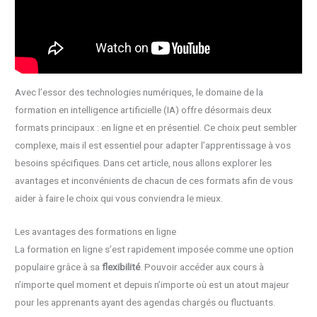
Avec l’essor des technologies numériques, le domaine de la
formation en intelligence artificielle (IA) offre désormais deux
formats principaux : en ligne et en présentiel. Ce choix peut sembler
complexe, mais il est essentiel pour adapter l’apprentissage à vos
besoins spécifiques. Dans cet article, nous allons explorer les
avantages et inconvénients de chacun de ces formats afin de vous
aider à faire le choix qui vous conviendra le mieux.
Les avantages des formations en ligne
La formation en ligne s’est rapidement imposée comme une option
populaire grâce à sa
flexibilité
. Pouvoir accéder aux cours à
n’importe quel moment et depuis n’importe où est un atout majeur
pour les apprenants ayant des agendas chargés ou fluctuants.