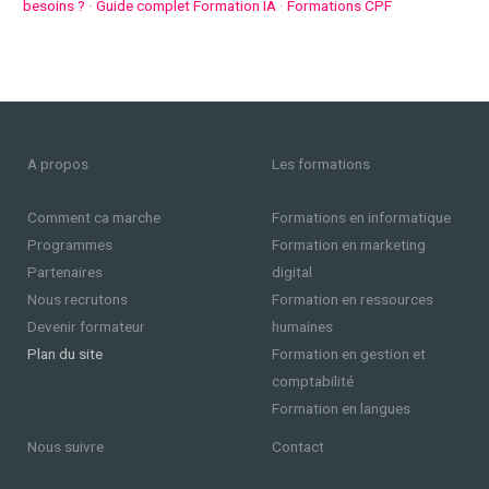
besoins ?
·
Guide complet Formation IA
·
Formations CPF
A propos
Les formations
Comment ca marche
Formations en informatique
Programmes
Formation en marketing
Partenaires
digital
Nous recrutons
Formation en ressources
Devenir formateur
humaines
Plan du site
Formation en gestion et
comptabilité
Formation en langues
Nous suivre
Contact