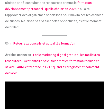
n’hésite pas à consulter des ressources comme la
formation
développement personnel : quelle choisir en 2026 ?
ou à te
rapprocher des organismes spécialisés pour maximiser tes chances
de succès. Ne laisse pas passer cette opportunité, c’est le moment
de briller !
📚
← Retour aux conseils et actualités formation
Articles connexes :
École marketing digital gratuite : les meilleures
ressources
·
Gestionnaire paie : fiche métier, formation requise et
salaire
·
Auto-entrepreneur TVA : quand s’enregistrer et comment
déclarer