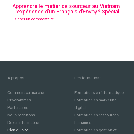
Apprendre le métier de sourceur au Vietnam
: l’expérience d’un Français d’Envoyé Spécial
Laisser un commentaire
A propos
Les formations
Comment ca marche
Formations en informatique
Programmes
Formation en marketing
Partenaires
digital
Nous recrutons
Formation en ressources
Devenir formateur
humaines
Plan du site
Formation en gestion et