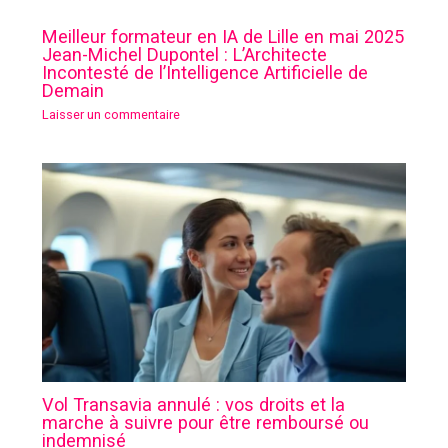
Meilleur formateur en IA de Lille en mai 2025
Jean-Michel Dupontel : L’Architecte
Incontesté de l’Intelligence Artificielle de
Demain
Laisser un commentaire
Vol Transavia annulé : vos droits et la
marche à suivre pour être remboursé ou
indemnisé