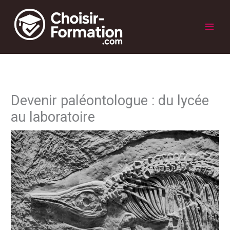
Aller
au
contenu
Main
Men
Devenir paléontologue : du lycée
au laboratoire