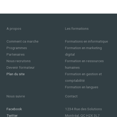
A propos
Les formations
Comment ca marche
Formations en informatique
Programmes
Formation en marketing
Partenaires
digital
Nous recrutons
Formation en ressources
Devenir formateur
humaines
Plan du site
Formation en gestion et
comptabilité
Formation en langues
Nous suivre
Contact
Facebook
1234 Rue des Solutions
Twitter
Montréal, QC H2X 3L7