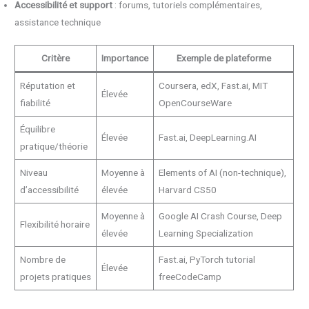
Accessibilité et support
: forums, tutoriels complémentaires,
assistance technique
Critère
Importance
Exemple de plateforme
Réputation et
Coursera, edX, Fast.ai, MIT
Élevée
fiabilité
OpenCourseWare
Équilibre
Élevée
Fast.ai, DeepLearning.AI
pratique/théorie
Niveau
Moyenne à
Elements of AI (non-technique),
d’accessibilité
élevée
Harvard CS50
Moyenne à
Google AI Crash Course, Deep
Flexibilité horaire
élevée
Learning Specialization
Nombre de
Fast.ai, PyTorch tutorial
Élevée
projets pratiques
freeCodeCamp