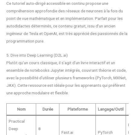
Ce tutoriel auto-dirigé accessible en continu propose une
compréhension approfondie des réseaux de neurones à la fois du
point de vue mathématique et en implémentation. Parfait pour les
autodidactes déterminés, ce contenu gratuit, issu d’un ancien
ingénieur de Tesla et OpenAI, est très apprécié des passionnés de la
programmation pure.
5. Dive into Deep Learning (D2L.ai)
Plutôt qu’un cours classique, il s’agit d’un livre interactif et un
ensemble de notebooks Jupyter intégrés, couvrant théorie et code,
avec la possibilité d’utiliser plusieurs frameworks (PyTorch, MXNet,
JAX). Cette ressource est idéale pour les apprenants qui préfèrent
une approche modulaire et flexible.
Nom
Durée
Plateforme
Langage/Outil
Pu
Practical
Pro
Deep
8
Fast.ai
PyTorch
Pyt