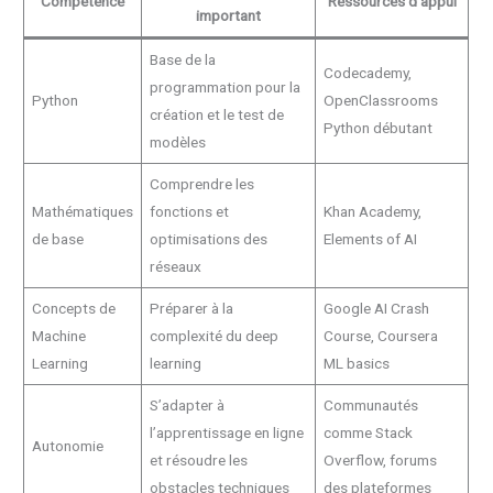
Compétence
Ressources d’appui
important
Base de la
Codecademy,
programmation pour la
Python
OpenClassrooms
création et le test de
Python débutant
modèles
Comprendre les
Mathématiques
fonctions et
Khan Academy,
de base
optimisations des
Elements of AI
réseaux
Concepts de
Préparer à la
Google AI Crash
Machine
complexité du deep
Course, Coursera
Learning
learning
ML basics
S’adapter à
Communautés
l’apprentissage en ligne
comme Stack
Autonomie
et résoudre les
Overflow, forums
obstacles techniques
des plateformes