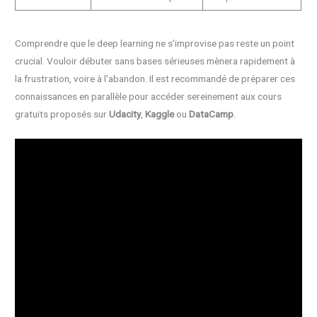
Comprendre que le deep learning ne s’improvise pas reste un point
crucial. Vouloir débuter sans bases sérieuses mènera rapidement à
la frustration, voire à l’abandon. Il est recommandé de préparer ces
connaissances en parallèle pour accéder sereinement aux cours
gratuits proposés sur
Udacity
,
Kaggle
ou
DataCamp
.