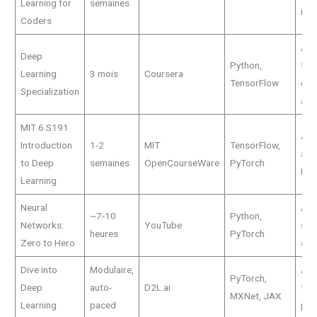
Learning for
semaines
int
Coders
App
Deep
Python,
tou
Learning
3 mois
Coursera
TensorFlow
déb
Specialization
ava
MIT 6.S191
App
Introduction
1-2
MIT
TensorFlow,
aya
to Deep
semaines
OpenCourseWare
PyTorch
ML
Learning
Neural
Ava
~7-10
Python,
Networks:
YouTube
sou
heures
PyTorch
Zero to Hero
app
Dive into
Modulaire,
App
PyTorch,
Deep
auto-
D2L.ai
thé
MXNet, JAX
Learning
paced
pra