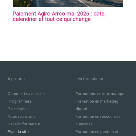
Paiement Agirc-Arrco mai 2026 : date,
calendrier et tout ce qui change
A propos
Les formations
Comment ca marche
Formations en informatique
Programmes
Formation en marketing
Partenaires
digital
Nous recrutons
Formation en ressources
Devenir formateur
humaines
Plan du site
Formation en gestion et