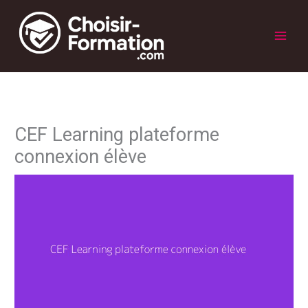
Aller
au
contenu
Main
Men
CEF Learning plateforme
connexion élève